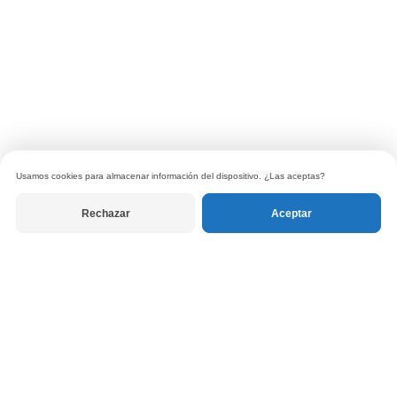
Usamos cookies para almacenar información del dispositivo. ¿Las aceptas?
Rechazar
Aceptar
© 2026 Tanuki Libros. Todos los derechos reservados.
Política de privacidad
|
Términos de uso
|
Política de devoluciones