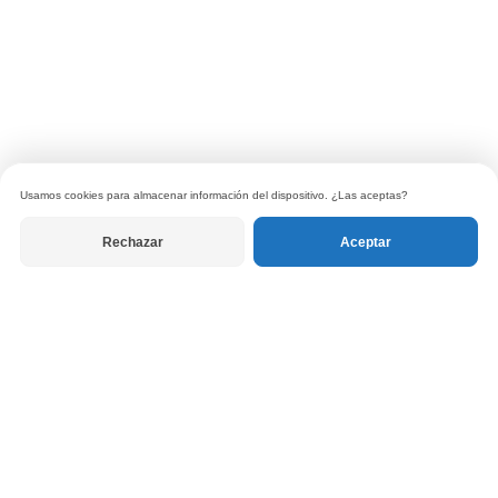
Usamos cookies para almacenar información del dispositivo. ¿Las aceptas?
Rechazar
Aceptar
© 2026 Tanuki Libros. Todos los derechos reservados.
Política de privacidad
|
Términos de uso
|
Política de devoluciones
RECIBE LAS CARTAS DEL EDITOR