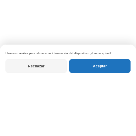
Usamos cookies para almacenar información del dispositivo. ¿Las aceptas?
Rechazar
Aceptar
© 2026 Tanuki Libros. Todos los derechos reservados.
Política de privacidad
|
Términos de uso
|
Política de devoluciones
RECIBE LAS CARTAS DEL EDITOR