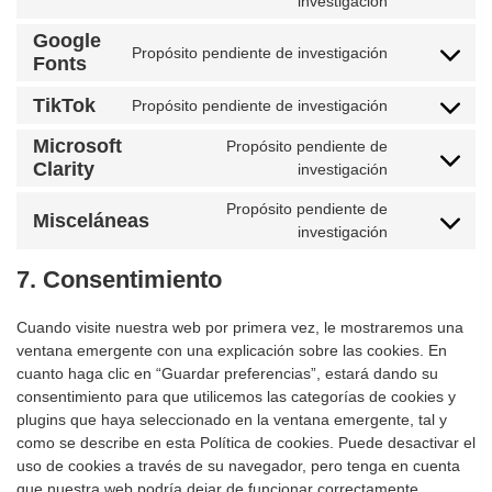
Consent
investigación
to
Google
service
Propósito pendiente de investigación
Fonts
Consent
facebook
to
TikTok
Propósito pendiente de investigación
service
Consent
google-
to
Microsoft
Propósito pendiente de
fonts
service
Clarity
Consent
investigación
tiktok
to
Propósito pendiente de
service
Misceláneas
Consent
investigación
microsoft-
to
clarity
7. Consentimiento
service
misceláneas
Cuando visite nuestra web por primera vez, le mostraremos una
ventana emergente con una explicación sobre las cookies. En
cuanto haga clic en “Guardar preferencias”, estará dando su
consentimiento para que utilicemos las categorías de cookies y
plugins que haya seleccionado en la ventana emergente, tal y
como se describe en esta Política de cookies. Puede desactivar el
uso de cookies a través de su navegador, pero tenga en cuenta
que nuestra web podría dejar de funcionar correctamente.