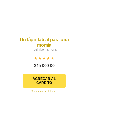
Un lápiz labial para una
momia
Toshiko Tamura
Valorado
$
45,000.00
en
4.50
de 5
AGREGAR AL
CARRITO
Saber más del libro