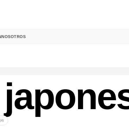
N
NOSOTROS
 japone
(4)