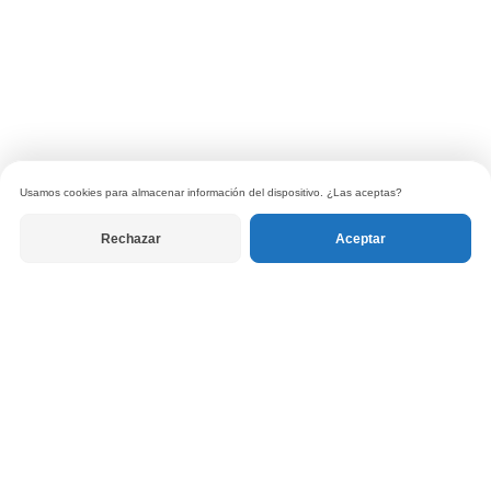
Usamos cookies para almacenar información del dispositivo. ¿Las aceptas?
Rechazar
Aceptar
© 2026 Tanuki Libros. Todos los derechos reservados.
Política de privacidad
|
Términos de uso
|
Política de devoluciones
RECIBE LAS CARTAS DEL EDITOR