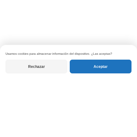
Usamos cookies para almacenar información del dispositivo. ¿Las aceptas?
Rechazar
Aceptar
© 2026 Tanuki Libros. Todos los derechos reservados.
Política de privacidad
|
Términos de uso
|
Política de devoluciones
RECIBE LAS CARTAS DEL EDITOR