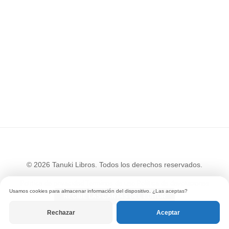
© 2026 Tanuki Libros. Todos los derechos reservados.
Política de privacidad
|
Términos de uso
|
Política de devoluciones
Usamos cookies para almacenar información del dispositivo. ¿Las aceptas?
RECIBE LAS CARTAS DEL EDITOR
Rechazar
Aceptar