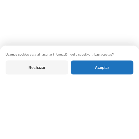
Usamos cookies para almacenar información del dispositivo. ¿Las aceptas?
Rechazar
Aceptar
© 2026 Tanuki Libros. Todos los derechos reservados.
Política de privacidad
|
Términos de uso
|
Política de devoluciones
RECIBE LAS CARTAS DEL EDITOR