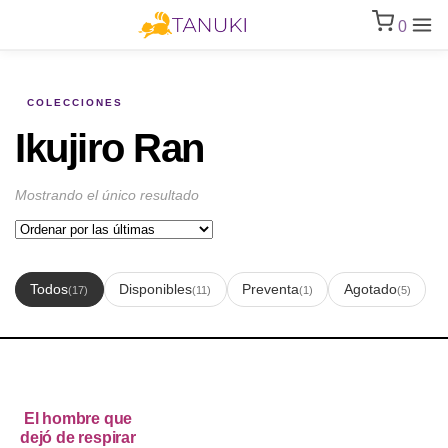
0
COLECCIONES
Ikujiro Ran
Mostrando el único resultado
Todos
Disponibles
Preventa
Agotado
(17)
(11)
(1)
(5)
El hombre que
dejó de respirar