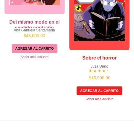
Del mismo modo en el
sentido contrario
Ana Gabriela Santamaría
$
45,000.00
AGREGAR AL CARRITO
Saber más del libro
Sobre el horror
Juza Unno
Valorado
$
15,000.00
en
4.33
de 5
AGREGAR AL CARRITO
Saber más del libro