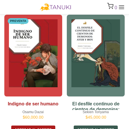
0
PREVENTA
Indigno de ser humano
El desfile continuo de
cientos de demonios:
Osamu Dazai
Sekien Toriyama
ayer y hoy
$
60,000.00
$
45,000.00