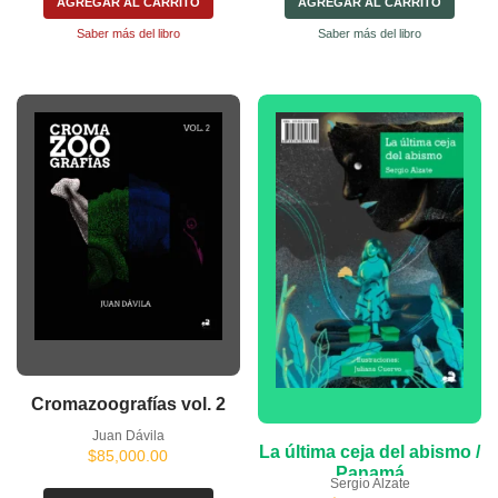
AGREGAR AL CARRITO
AGREGAR AL CARRITO
Saber más del libro
Saber más del libro
Cromazoografías vol. 2
Juan Dávila
La última ceja del abismo /
$
85,000.00
Panamá
Sergio Alzate